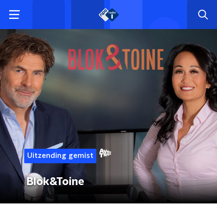
Uitzending gemist
Blok&Toine