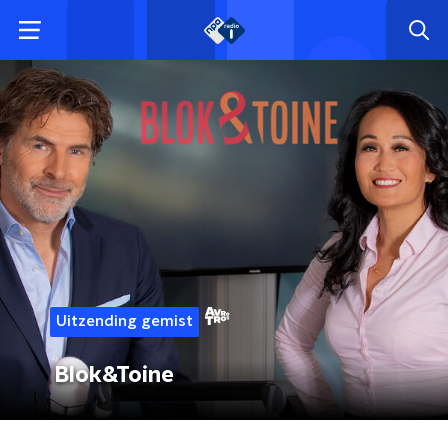
Uitzending gemist
Blok&Toine