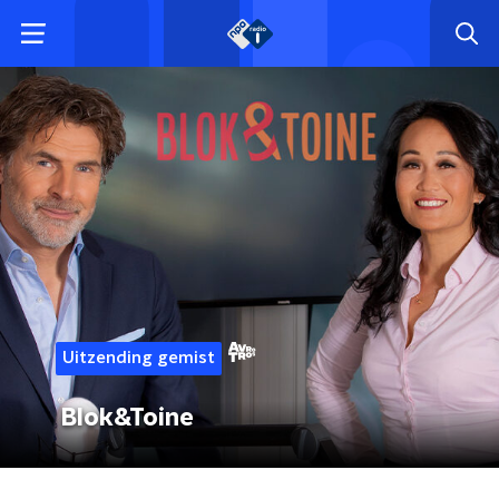
Uitzending gemist
Blok&Toine