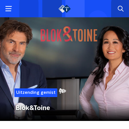
Uitzending gemist
Blok&Toine