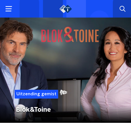
Uitzending gemist
Blok&Toine