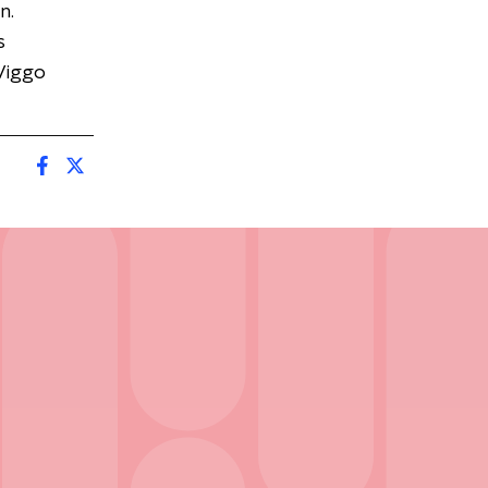
n.
s
Viggo