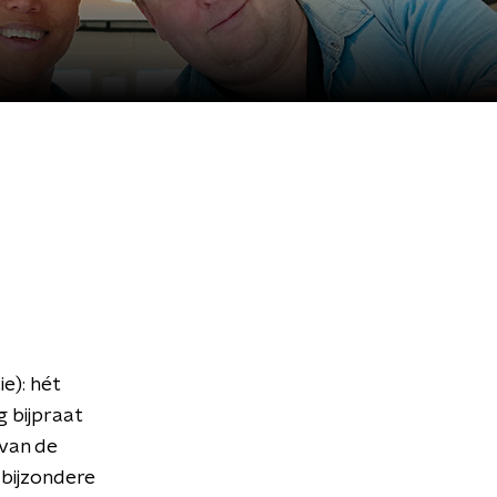
e): hét
 bijpraat
 van de
bijzondere