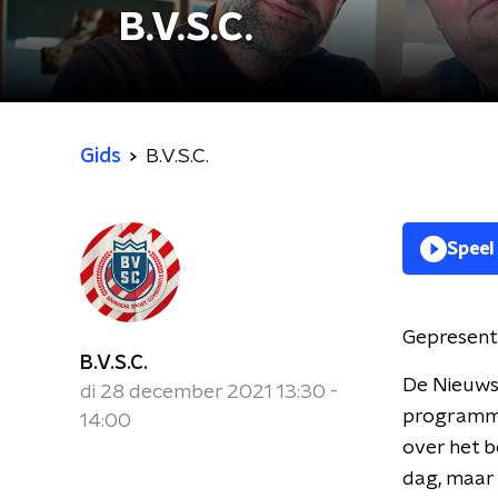
B.V.S.C.
Gids
B.V.S.C.
Speel
Gepresent
B.V.S.C.
De Nieuws
di 28 december 2021 13:30 -
programma
14:00
over het b
dag, maar