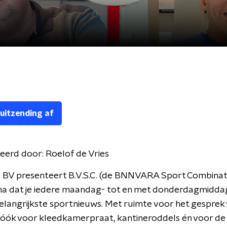
 uitzending af
eerd door:
Roelof de Vries
 BV presenteert B.V.S.C. (de BNNVARA Sport Combinati
 dat je iedere maandag- tot en met donderdagmiddag
elangrijkste sportnieuws. Met ruimte voor het gesprek
 óók voor kleedkamerpraat, kantineroddels én voor de 