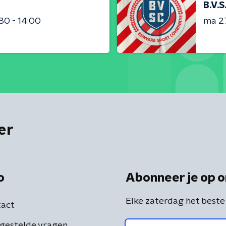
B.V.S
:30 - 14:00
ma 2
er
o
Abonneer je op o
Elke zaterdag het beste
act
gestelde vragen