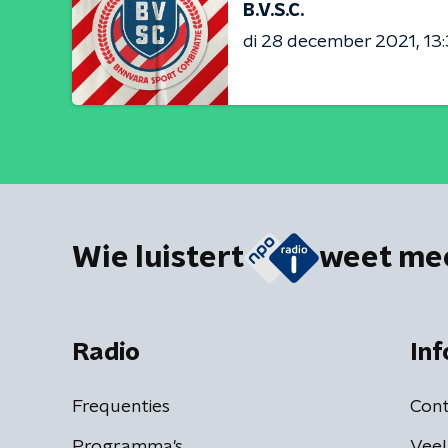
B.V.S.C.
di 28 december 2021
13
Wie luistert
weet me
Radio
Inf
Frequenties
Cont
Programma's
Veel