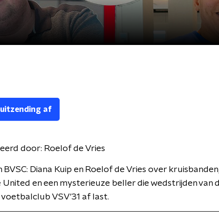
 uitzending af
eerd door:
Roelof de Vries
 BVSC: Diana Kuip en Roelof de Vries over kruisbanden
United en een mysterieuze beller die wedstrijden van 
 voetbalclub VSV'31 af last.