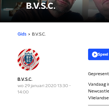
B.V.S.C.
Gids
B.V.S.C.
Speel
Gepresent
B.V.S.C.
Vandaag in
wo 29 januari 2020 13:30 -
Newcastle 
14:00
Vlielandse