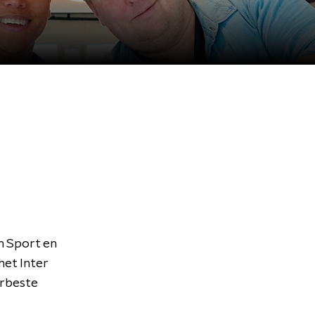
n Sport en
het Inter
erbeste