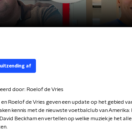
 uitzending af
eerd door:
Roelof de Vries
 en Roelof de Vries geven een update op het gebied va
ken kennis met de nieuwste voetbalclub van Amerika: 
David Beckham en vertellen op welke muziek je het all
en.