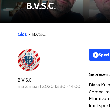
B.V.S.C.
Gids
B.V.S.C.
Speel
Gepresent
B.V.S.C.
Diana Kuip
ma 2 maart 2020 13:30 - 14:00
Corona, ma
Miami van 
kunt sport