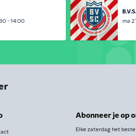
B.V.S
:30 - 14:00
ma 2
er
o
Abonneer je op o
Elke zaterdag het beste
act