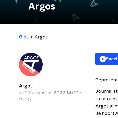
Argos
Gids
Argos
Speel
Gepresent
Argos
Journalist
za 27 augustus 2022 14:00 -
zaken die 
15:00
Argos al m
Je hoort 