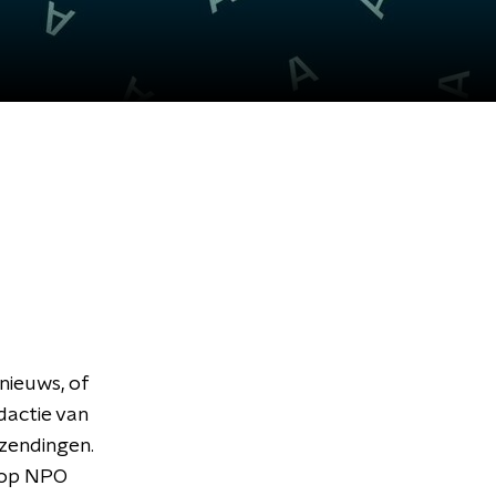
nieuws, of
dactie van
tzendingen.
 op NPO