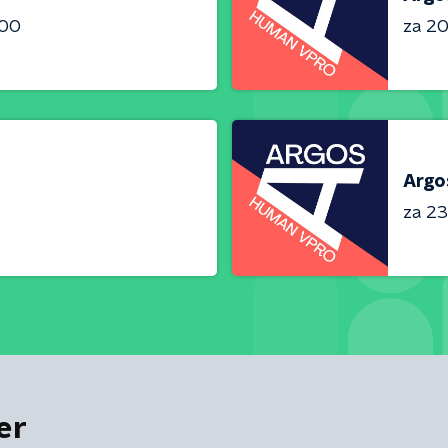
:00
za 20
Argo
za 23
er