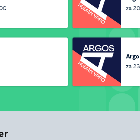
:00
za 20
Argo
za 23
er