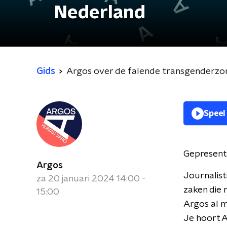
Nederland
Gids
Argos over de falende transgenderzor
Speel
Gepresent
Argos
Journalist
za 20 januari 2024 14:00 -
zaken die 
15:00
Argos al m
Je hoort 