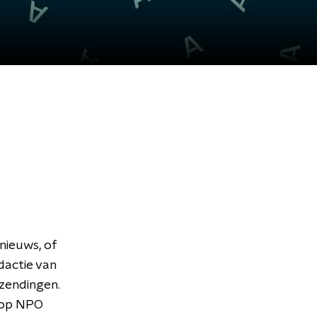
nieuws, of
dactie van
tzendingen.
 op NPO