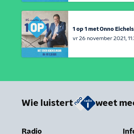
1 op 1 met Onno Eichel
vr 26 november 2021
11
Wie luistert
weet me
Radio
Inf