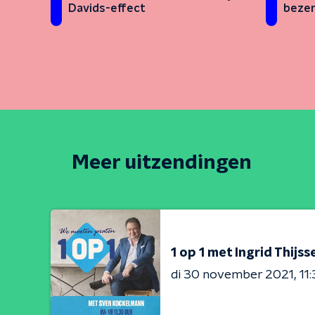
bezem
Davids-effect
Meer uitzendingen
1 op 1 met Ingrid Thijss
di 30 november 2021
11