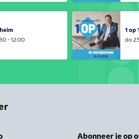
sheim
1 op 
:30 - 12:00
do 2
er
o
Abonneer je op o