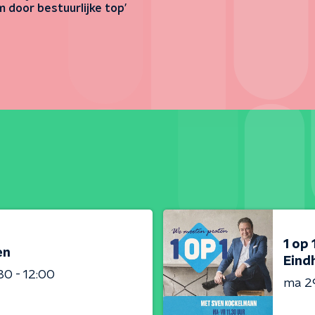
 door bestuurlijke top’
1 op
en
Eind
:30 - 12:00
ma 2