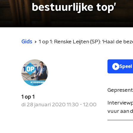
bestuurlijke top’
Gids
1 op 1: Renske Leijten (SP): ‘Haal de be
Speel
Gepresent
1 op 1
Interview
di 28 januari 2020 11:30 - 12:00
vuur aan d