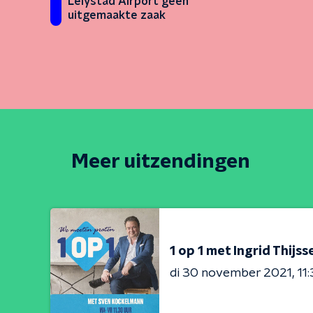
Lelystad Airport geen
uitgemaakte zaak
Meer uitzendingen
1 op 1 met Ingrid Thijss
di 30 november 2021
11