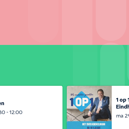
1 op
en
Eind
:30 - 12:00
ma 2