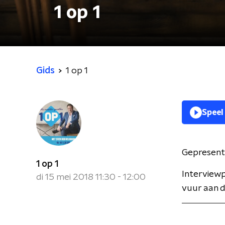
1 op 1
Gids
1 op 1
Speel
Gepresent
1 op 1
Interview
di 15 mei 2018 11:30 - 12:00
vuur aan d