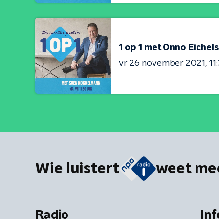
1 op 1 met Onno Eichel
vr 26 november 2021
11
Wie luistert
weet me
Radio
Inf