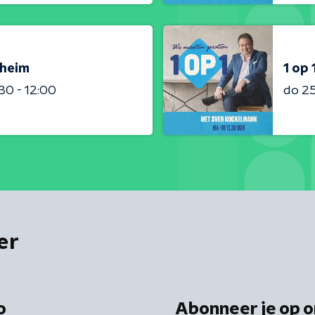
sheim
1 op 
:30 - 12:00
do 2
er
o
Abonneer je op o