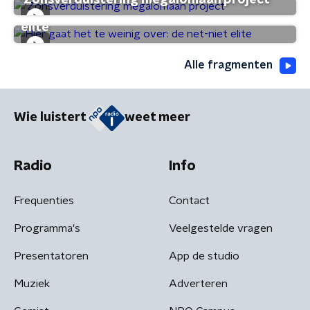
'Zonsverduistering megalomaan project'
Hier gaat het te weinig over: de net-niet
elite
Alle fragmenten
Wie luistert
weet meer
Radio
Info
Frequenties
Contact
Programma's
Veelgestelde vragen
Presentatoren
App de studio
Muziek
Adverteren