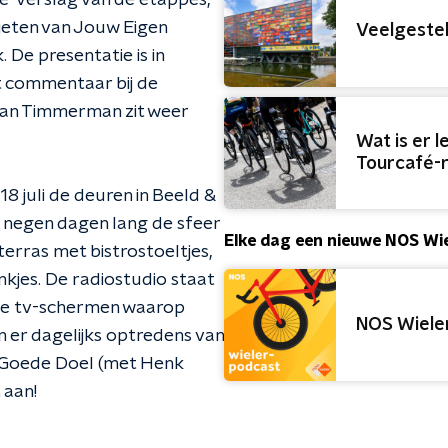
ve-verslag van de etappes,
ieten van Jouw Eigen
Veelgestel
De presentatie is in
t commentaar bij de
iaan Timmerman zit weer
Wat is er l
Tourcafé-
 juli de deuren in Beeld &
n negen dagen lang de sfeer
Elke dag een nieuwe NOS Wi
terras met bistrostoeltjes,
kjes. De radiostudio staat
ote tv-schermen waarop
NOS Wiele
n er dagelijks optredens van
t Goede Doel (met Henk
 aan!