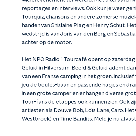
wielerevenement ter wereld. Met uiteraard li
reportages en interviews. Ook kun je weer gen
Tourquiz, chansons en andere zomerse muziek. 
handen van Ghislaine Plag en Henry Schut. He
wedstrijd is van Joris van den Berg en Sebast
achter op de motor.
Het NPO Radio 1 Tourcafé opent op zaterdag 18
Geluid in Hilversum. Beeld & Geluid ademt da
van een Franse camping in het groen, inclusief 
jeu de boules-baan en passende hapjes en dran
in een grote camper en er hangen diverse gr
Tour-fans de etappes ook kunnen zien. Ook zij
artiesten als Douwe Bob, Loïs Lane, Caro, He
Westbroek) en Time Bandits. Meld je nu alvast