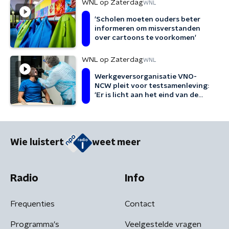
WNL op Zaterdag
WNL
'Scholen moeten ouders beter
informeren om misverstanden
over cartoons te voorkomen'
WNL op Zaterdag
WNL
Werkgeversorganisatie VNO-
NCW pleit voor testsamenleving:
‘Er is licht aan het eind van de
tunnel nodig’
Wie luistert
weet meer
Radio
Info
Frequenties
Contact
Programma's
Veelgestelde vragen