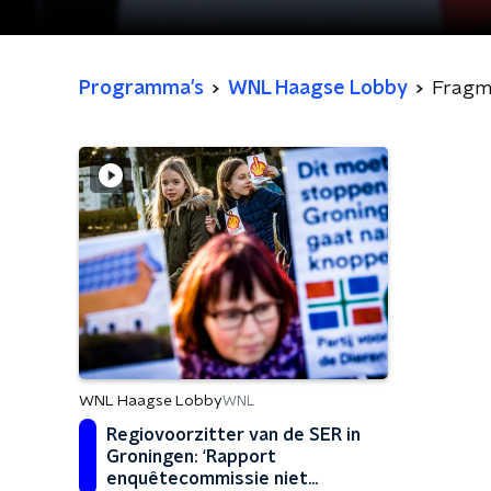
Programma's
WNL Haagse Lobby
Fragm
WNL Haagse Lobby
WNL
Regiovoorzitter van de SER in
Groningen: ‘Rapport
enquêtecommissie niet