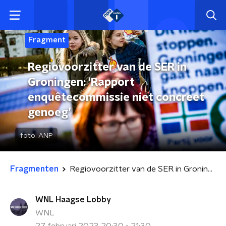
Fragment
Regiovoorzitter van de SER in
Groningen: ‘Rapport
enquêtecommissie niet concreet
genoeg’
foto:
ANP
Fragmenten
Regiovoorzitter van de SER in Groningen: ‘Rapport enquêtecommissie niet concreet genoeg’
WNL Haagse Lobby
WNL