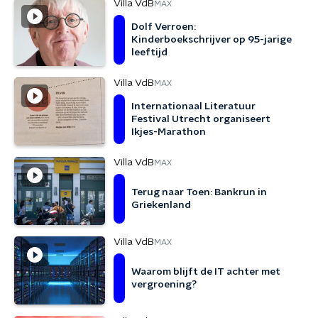
Villa VdB
MAX
Dolf Verroen:
Kinderboekschrijver op 95-jarige
leeftijd
Villa VdB
MAX
Internationaal Literatuur
Festival Utrecht organiseert
Ikjes-Marathon
Villa VdB
MAX
Terug naar Toen: Bankrun in
Griekenland
Villa VdB
MAX
Waarom blijft de IT achter met
vergroening?