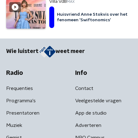
Villa VdB
MAX
Huisvriend Anne Stokvis over het
fenomeen 'Swiftonomics'
Wie luistert
weet meer
Radio
Info
Frequenties
Contact
Programma's
Veelgestelde vragen
Presentatoren
App de studio
Muziek
Adverteren
Gemist
NPO Campus