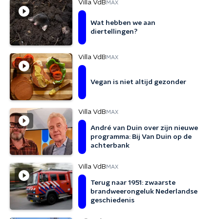
Villa VdB
MAX
Wat hebben we aan
diertellingen?
Villa VdB
MAX
Vegan is niet altijd gezonder
Villa VdB
MAX
André van Duin over zijn nieuwe
programma: Bij Van Duin op de
achterbank
Villa VdB
MAX
Terug naar 1951: zwaarste
brandweerongeluk Nederlandse
geschiedenis