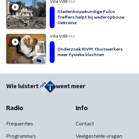
Villa VdB
MAX
Stedenbouwkundige Fulco
Treffers helpt bij wederopbouw
Oekraïne
Villa VdB
MAX
Onderzoek RIVM: thuiswerkers
meer fysieke klachten
Wie luistert
weet meer
Radio
Info
Frequenties
Contact
Programma's
Veelgestelde vragen