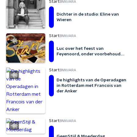
Start
BNNVARA
Dichter in de studio: Eline van
Wieren
Start
BNNVARA
Luc over het feest van
Feyenoord, onder voorbehoud....
Start
BNNVARA
De highlights van de Operadagen
in Rotterdam met Francois van
der Anker
Start
BNNVARA
GeenStijl & Moederdag