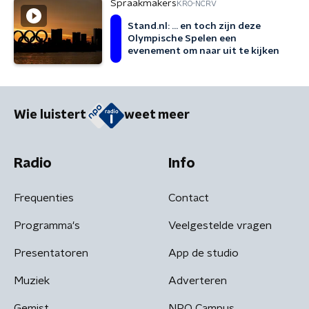
Spraakmakers
KRO-NCRV
Stand.nl: … en toch zijn deze
Olympische Spelen een
evenement om naar uit te kijken
Wie luistert
weet meer
Radio
Info
Frequenties
Contact
Programma's
Veelgestelde vragen
Presentatoren
App de studio
Muziek
Adverteren
Gemist
NPO Campus