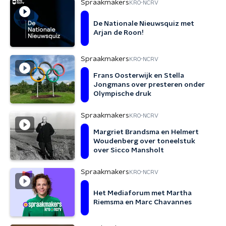
Spraakmakers
KRO-NCRV
De Nationale Nieuwsquiz met
Arjan de Roon!
Spraakmakers
KRO-NCRV
Frans Oosterwijk en Stella
Jongmans over presteren onder
Olympische druk
Spraakmakers
KRO-NCRV
Margriet Brandsma en Helmert
Woudenberg over toneelstuk
over Sicco Mansholt
Spraakmakers
KRO-NCRV
Het Mediaforum met Martha
Riemsma en Marc Chavannes