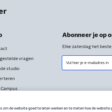
er
o
Abonneer je op o
Elke zaterdag het beste
act
gestelde vragen
de studio
erteren
 Campus