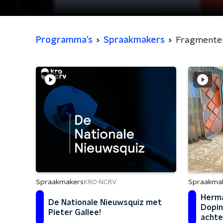
Programma's
Spraakmakers
Fragmente
Spraakma
Spraakmakers
KRO-NCRV
Herma
De Nationale Nieuwsquiz met
Dopin
Pieter Gallee!
achte