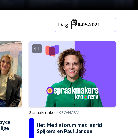
Dag
20-05-2021
Spraakmakers
KRO-NCRV
Loyce
Het Mediaforum met Ingrid
lige
Spijkers en Paul Jansen
e