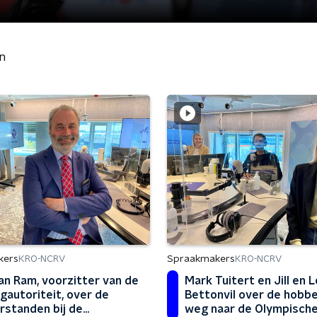
n
kers
Spraakmakers
KRO-NCRV
KRO-NCRV
n Ram, voorzitter van de
Mark Tuitert en Jill en 
gautoriteit, over de
Bettonvil over de hobbe
rstanden bij de
weg naar de Olympisch