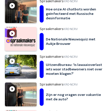
Spraakmakers
KRO-NCRV
Hoe onze AI chatbots worden
geïnfecteerd met Russische
desinformatie
Spraakmakers
KRO-NCRV
De Nationale Nieuwsquiz met
Aukje Brouwer
Spraakmakers
KRO-NCRV
Uitzendbureau: 'Is lawaaioverlast
iets waar stadbewoners niet over
moeten klagen?'
Spraakmakers
KRO-NCRV
Zijn er nog vragen over vakantie
met de auto?