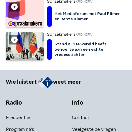
Spraakmakers
KRO-NCRV
Het Mediaforum met Paul Römer
en Renze Klamer
Spraakmakers
KRO-NCRV
Stand.nl: 'De wereld heeft
behoefte aan een échte
vredesstichter'
Wie luistert
weet meer
Radio
Info
Frequenties
Contact
Programma's
Veelgestelde vragen