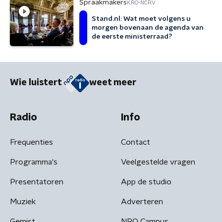
Spraakmakers
KRO-NCRV
Stand.nl: Wat moet volgens u
morgen bovenaan de agenda van
de eerste ministerraad?
Wie luistert
weet meer
Radio
Info
Frequenties
Contact
Programma's
Veelgestelde vragen
Presentatoren
App de studio
Muziek
Adverteren
Gemist
NPO Campus