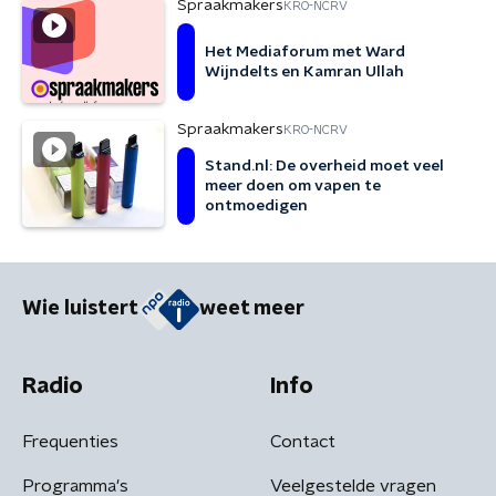
Spraakmakers
KRO-NCRV
Het Mediaforum met Ward
Wijndelts en Kamran Ullah
Spraakmakers
KRO-NCRV
Stand.nl: De overheid moet veel
meer doen om vapen te
ontmoedigen
Wie luistert
weet meer
Radio
Info
Frequenties
Contact
Programma's
Veelgestelde vragen