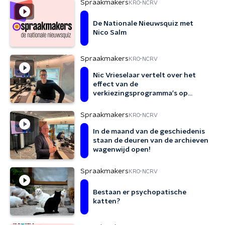
Spraakmakers
KRO-NCRV
De Nationale Nieuwsquiz met
Nico Salm
Spraakmakers
KRO-NCRV
Nic Vrieselaar vertelt over het
effect van de
verkiezingsprogramma's op
wonen en arbeid
Spraakmakers
KRO-NCRV
In de maand van de geschiedenis
staan de deuren van de archieven
wagenwijd open!
Spraakmakers
KRO-NCRV
Bestaan er psychopatische
katten?