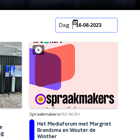
Dag
16-08-2023
Spraakmakers
KRO-NCRV
Het Mediaforum met Margriet
e
Brandsma en Wouter de
ng
Winther