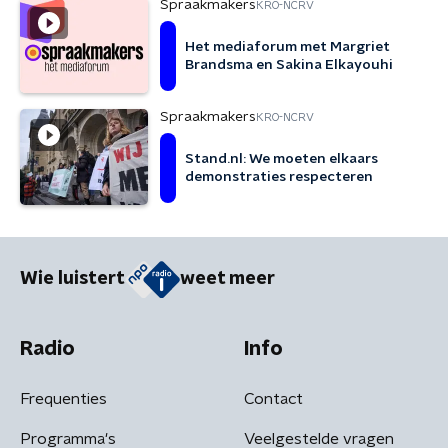
Spraakmakers
KRO-NCRV
Het mediaforum met Margriet
Brandsma en Sakina Elkayouhi
Spraakmakers
KRO-NCRV
Stand.nl: We moeten elkaars
demonstraties respecteren
Wie luistert
weet meer
Radio
Info
Frequenties
Contact
Programma's
Veelgestelde vragen