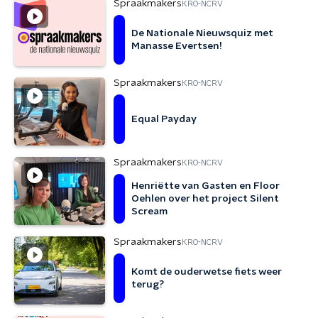
Spraakmakers
KRO-NCRV
De Nationale Nieuwsquiz met
Manasse Evertsen!
Spraakmakers
KRO-NCRV
Equal Payday
Spraakmakers
KRO-NCRV
Henriëtte van Gasten en Floor
Oehlen over het project Silent
Scream
Spraakmakers
KRO-NCRV
Komt de ouderwetse fiets weer
terug?