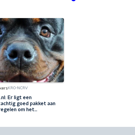
kers
KRO-NCRV
nl: Er ligt een
achtig goed pakket aan
egelen om het
nwelzijn te verbeteren.