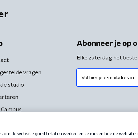
er
o
Abonneer je op o
Elke zaterdag het beste
act
gestelde vragen
de studio
erteren
 Campus