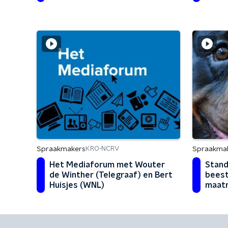
Spraakmakers
Spraakma
KRO-NCRV
Het Mediaforum met Wouter
Stand.
de Winther (Telegraaf) en Bert
beest
Huisjes (WNL)
maatr
diere