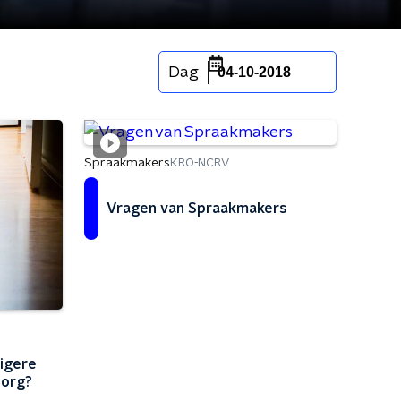
Dag
04-10-2018
Spraakmakers
KRO-NCRV
Vragen van Spraakmakers
digere
zorg?