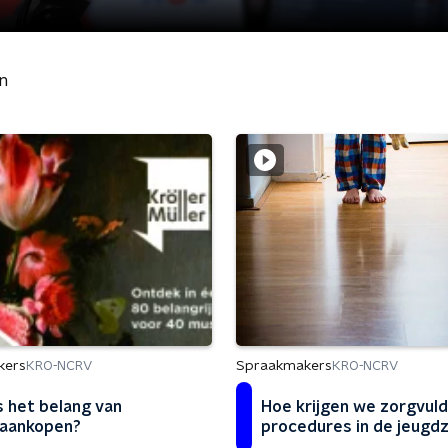
n
Spraakmakers
kers
KRO-NCRV
KRO-NCRV
Hoe krijgen we zorgvul
s het belang van
procedures in de jeugd
aankopen?