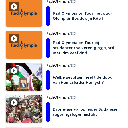
RadiOlympia
NOS
RadiOlympia on Tour met oud-
Olympiër Boudewijn Röell
RadiOlympia
NOS
RadiOlympia on Tour bij
studentenroeivereniging Njord
met Pim Veefkind
RadiOlympia
NOS
Welke gevolgen heeft de dood
van Hamasleider Haniyeh?
RadiOlympia
NOS
Drone-aanval op leider Sudanese
regeringsleger mislukt