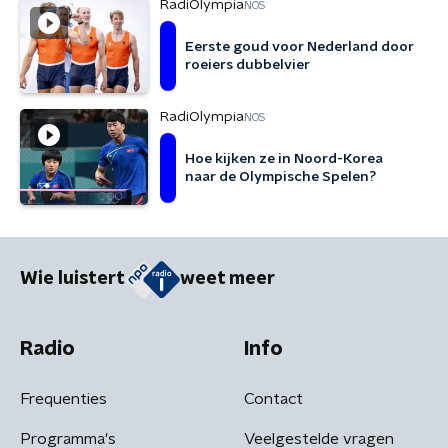
RadiOlympia
NOS
Eerste goud voor Nederland door
roeiers dubbelvier
RadiOlympia
NOS
Hoe kijken ze in Noord-Korea
naar de Olympische Spelen?
Wie luistert
weet meer
Radio
Info
Frequenties
Contact
Programma's
Veelgestelde vragen