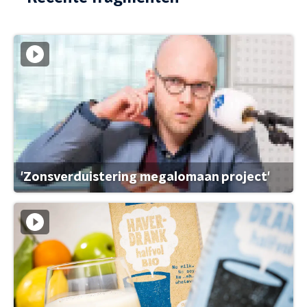
'Zonsverduistering megalomaan project'