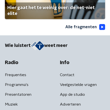
Hier gaat het te weinig over: de net-niet
elite
Alle fragmenten
Wie luistert
weet meer
Radio
Info
Frequenties
Contact
Programma's
Veelgestelde vragen
Presentatoren
App de studio
Muziek
Adverteren