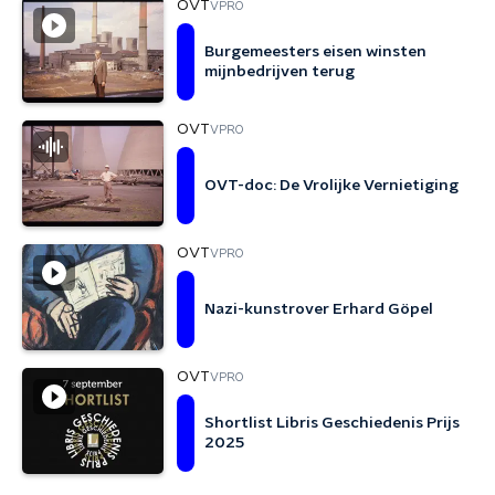
OVT
VPRO
Burgemeesters eisen winsten
mijnbedrijven terug
OVT
VPRO
OVT-doc: De Vrolijke Vernietiging
OVT
VPRO
Nazi-kunstrover Erhard Göpel
OVT
VPRO
Shortlist Libris Geschiedenis Prijs
2025