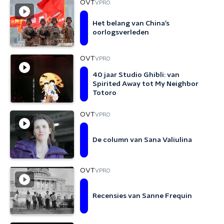
OVT
VPRO
Het belang van China’s
oorlogsverleden
OVT
VPRO
40 jaar Studio Ghibli: van
Spirited Away tot My Neighbor
Totoro
OVT
VPRO
De column van Sana Valiulina
OVT
VPRO
Recensies van Sanne Frequin