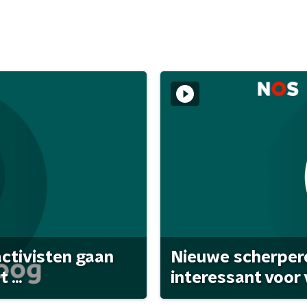
activisten gaan
Nieuwe scherpere
...
interessant voor