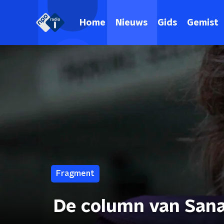
Home
Nieuws
Gids
Gemist
Fragment
De column van Sana 