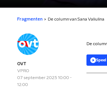
Fragmenten
De column van Sana Valiulina
De column 
Speel
OVT
VPRO
07 september 2025 10:00 -
12:00