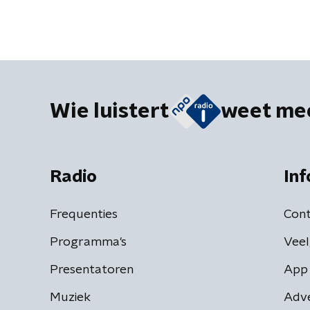
Wie luistert
weet me
Radio
Inf
Frequenties
Cont
Programma's
Veel
Presentatoren
App 
Muziek
Adv