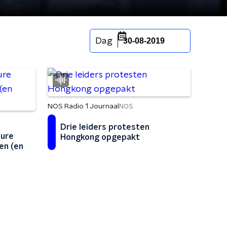
Dag
30-08-2019
NOS Radio 1 Journaal
NOS
Drie leiders protesten
dure
Hongkong opgepakt
en (en