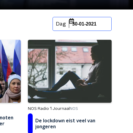
Dag
30-01-2021
NOS Radio 1 Journaal
NOS
enoten
De lockdown eist veel van
er
jongeren