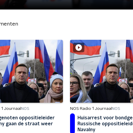
menten
 1 Journaal
NOS Radio 1 Journaal
NOS
NOS
enoten oppositieleider
Huisarrest voor bondg
ny gaan de straat weer
Russische oppositieleid
Navalny