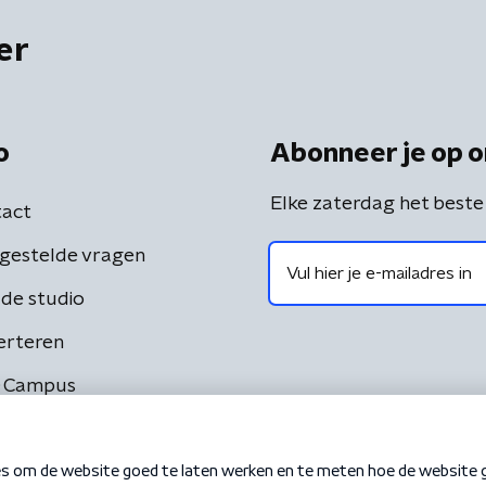
er
o
Abonneer je op o
Elke zaterdag het beste
act
gestelde vragen
de studio
erteren
 Campus