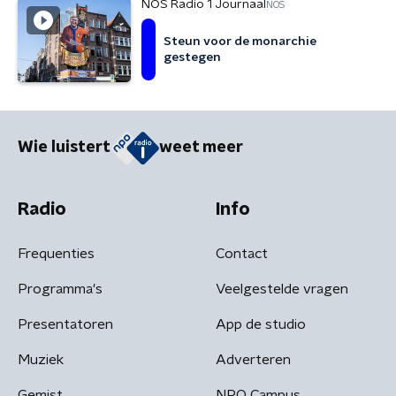
NOS Radio 1 Journaal
NOS
Steun voor de monarchie
gestegen
Wie luistert
weet meer
Radio
Info
Frequenties
Contact
Programma's
Veelgestelde vragen
Presentatoren
App de studio
Muziek
Adverteren
Gemist
NPO Campus