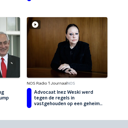
NOS Radio 1 Journaal
NOS
ng
Advocaat Inez Weski werd
rump
tegen de regels in
vastgehouden op een geheime
plek