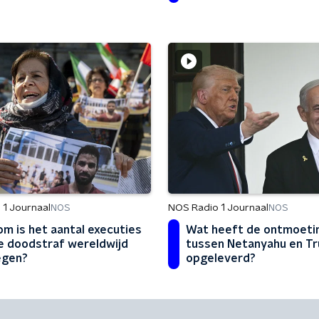
 1 Journaal
NOS Radio 1 Journaal
NOS
NOS
m is het aantal executies
Wat heeft de ontmoeti
e doodstraf wereldwijd
tussen Netanyahu en T
egen?
opgeleverd?