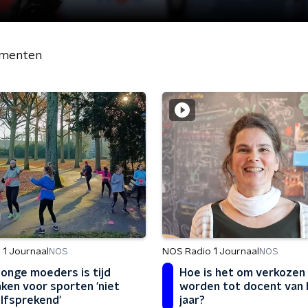
menten
 1 Journaal
NOS Radio 1 Journaal
NOS
NOS
jonge moeders is tijd
Hoe is het om verkozen
aken voor sporten 'niet
worden tot docent van 
lfsprekend'
jaar?