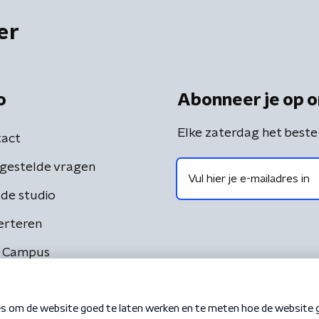
er
o
Abonneer je op o
Elke zaterdag het beste
act
gestelde vragen
de studio
erteren
 Campus