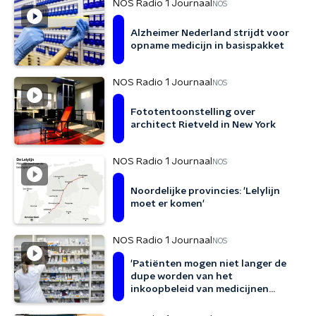
NOS Radio 1 Journaal
NOS
Alzheimer Nederland strijdt voor
opname medicijn in basispakket
NOS Radio 1 Journaal
NOS
Fototentoonstelling over
architect Rietveld in New York
NOS Radio 1 Journaal
NOS
Noordelijke provincies: 'Lelylijn
moet er komen'
NOS Radio 1 Journaal
NOS
'Patiënten mogen niet langer de
dupe worden van het
inkoopbeleid van medicijnen
door zorgverzekeraars'