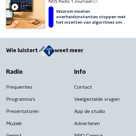
NOS Radio 1 Journaal
NOS
Waarom moeten
overheidsinstanties stoppen met
het inzetten van algoritmes om
fraude en criminaliteit op t ...
Wie luistert
weet meer
Radio
Info
Frequenties
Contact
Programma's
Veelgestelde vragen
Presentatoren
App de studio
Muziek
Adverteren
Gemist
NPO Campus