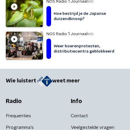
NOS Radio 1 Journaal
NOS
Hoe bestrijd je de Japanse
duizendknoop?
NOS Radio 1 Journaal
NOS
Weer boerenprotesten,
distributiecentra geblokkeerd
Wie luistert
weet meer
Radio
Info
Frequenties
Contact
Programma's
Veelgestelde vragen