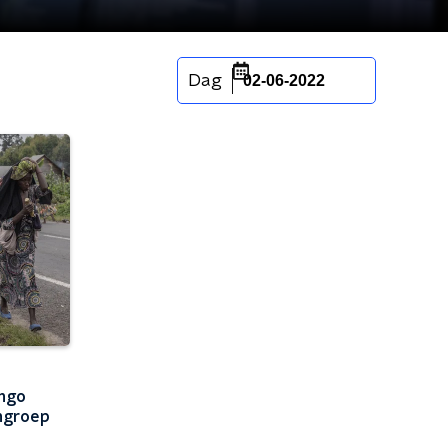
Dag
02-06-2022
ongo
engroep