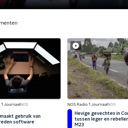
menten
 1 Journaal
NOS Radio 1 Journaal
NOS
NOS
Hevige gevechten in C
maakt gebruik van
tussen leger en rebell
reden software
M23