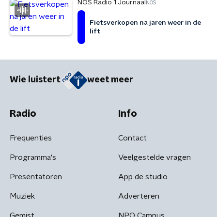
NOS Radio 1 Journaal
NOS
Fietsverkopen na jaren weer in de
lift
Wie luistert
weet meer
Radio
Info
Frequenties
Contact
Programma's
Veelgestelde vragen
Presentatoren
App de studio
Muziek
Adverteren
Gemist
NPO Campus