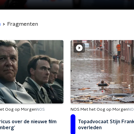
n
Fragmenten
et Oog op Morgen
NOS Met het Oog op Morgen
NOS
NO
ricus over de nieuwe film
Topadvocaat Stijn Fran
mberg'
overleden