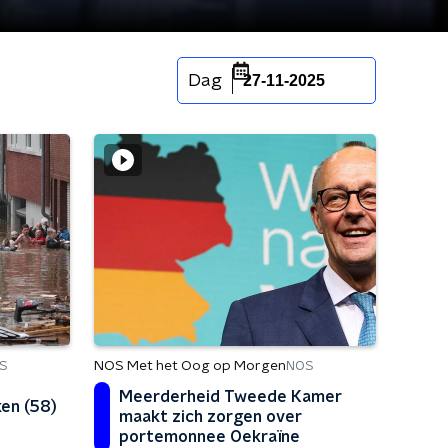
Dag
27-11-2025
NOS Met het Oog op Morgen
S
NOS
Meerderheid Tweede Kamer
ken (58)
maakt zich zorgen over
portemonnee Oekraïne