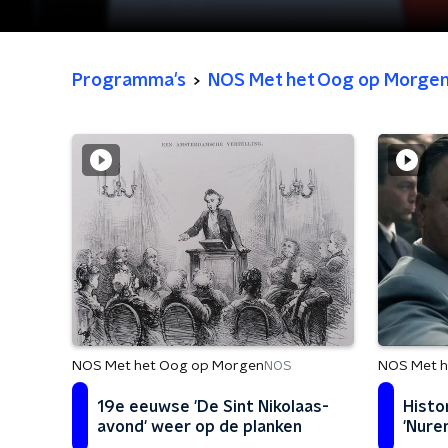
Programma's
NOS Met het Oog op Morge
NOS Met het Oog op Morgen
NOS Met h
NOS
19e eeuwse 'De Sint Nikolaas-
Histo
avond' weer op de planken
'Nure