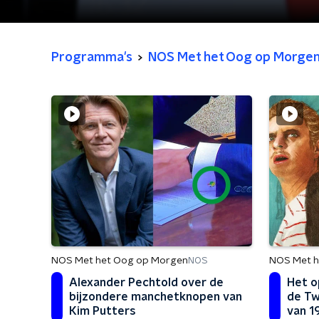
Programma's
NOS Met het Oog op Morge
NOS Met het Oog op Morgen
NOS Met h
NOS
Alexander Pechtold over de
Het o
bijzondere manchetknopen van
de Tw
Kim Putters
van 1