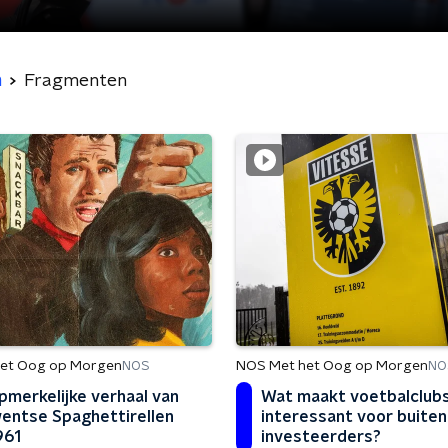
n
Fragmenten
NOS Met het Oog op Morgen
et Oog op Morgen
NO
NOS
Wat maakt voetbalclub
pmerkelijke verhaal van
interessant voor buite
entse Spaghettirellen
investeerders?
961