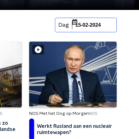
Dag
15-02-2024
NOS Met het Oog op Morgen
S
NOS
s zo
Werkt Rusland aan een nucleair
nlandse
ruimtewapen?