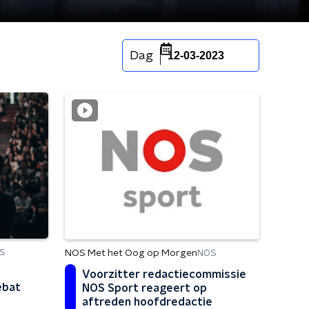
Dag
12-03-2023
S
NOS Met het Oog op Morgen
NOS
Voorzitter redactiecommissie
ebat
NOS Sport reageert op
aftreden hoofdredactie