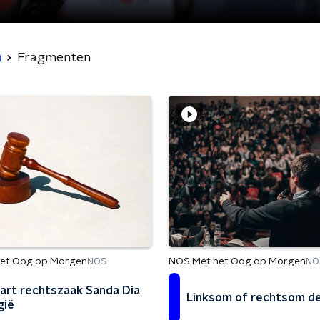
n
Fragmenten
et Oog op Morgen
NOS Met het Oog op Morgen
NOS
NO
art rechtszaak Sanda Dia
Linksom of rechtsom d
gië