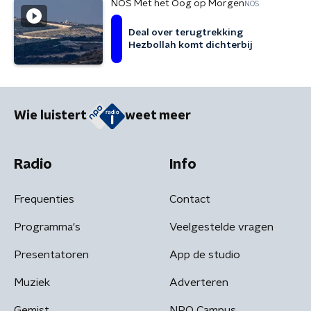
NOS Met het Oog op Morgen
NOS
Deal over terugtrekking
Hezbollah komt dichterbij
Wie luistert
weet meer
Radio
Info
Frequenties
Contact
Programma's
Veelgestelde vragen
Presentatoren
App de studio
Muziek
Adverteren
Gemist
NPO Campus