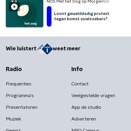
NOS Met het Oog op Morgen
NOS
Loont gewelddadig protest
tegen komst asielzoekers?
Wie luistert
weet meer
Radio
Info
Frequenties
Contact
Programma's
Veelgestelde vragen
Presentatoren
App de studio
Muziek
Adverteren
Gemist
NPO Campus