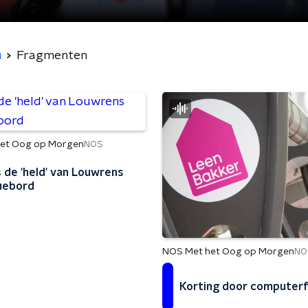
n
Fragmenten
et Oog op Morgen
NOS
s de 'held' van Louwrens
uebord
NOS Met het Oog op Morgen
NO
Korting door computer