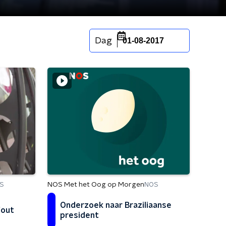
Dag
01-08-2017
NOS Met het Oog op Morgen
NOS
S
Onderzoek naar Braziliaanse
fout
president