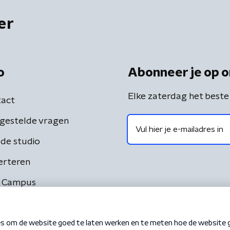
er
o
Abonneer je op o
Elke zaterdag het beste
act
gestelde vragen
de studio
erteren
 Campus