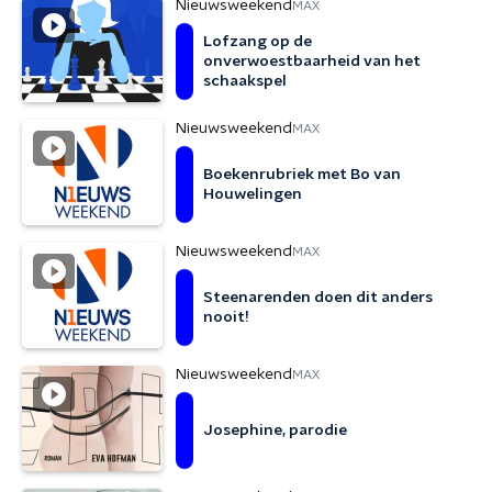
Nieuwsweekend
MAX
Lofzang op de
onverwoestbaarheid van het
schaakspel
Nieuwsweekend
MAX
Boekenrubriek met Bo van
Houwelingen
Nieuwsweekend
MAX
Steenarenden doen dit anders
nooit!
Nieuwsweekend
MAX
Josephine, parodie