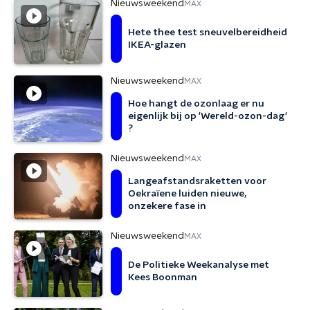
Nieuwsweekend
MAX
Hete thee test sneuvelbereidheid
IKEA-glazen
Nieuwsweekend
MAX
Hoe hangt de ozonlaag er nu
eigenlijk bij op 'Wereld-ozon-dag'
?
Nieuwsweekend
MAX
Langeafstandsraketten voor
Oekraïene luiden nieuwe,
onzekere fase in
Nieuwsweekend
MAX
De Politieke Weekanalyse met
Kees Boonman