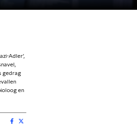
i-Adler’,
snavel,
s gedrag
vallen
bioloog en