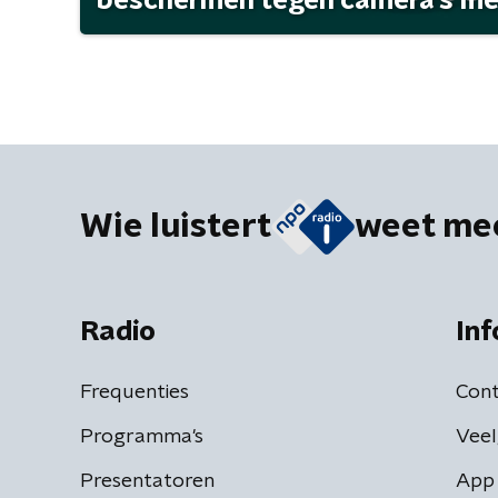
beschermen tegen camera's met 
Wie luistert
weet me
Radio
Inf
Frequenties
Cont
Programma's
Veel
Presentatoren
App 