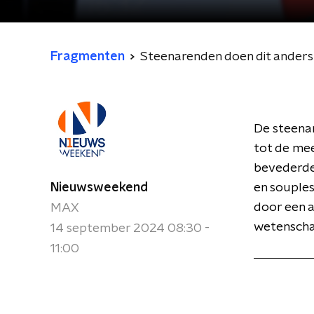
Fragmenten
Steenarenden doen dit anders 
De steena
tot de mee
bevederde
Nieuwsweekend
en souple
door een 
MAX
wetenscha
14 september 2024 08:30 -
11:00