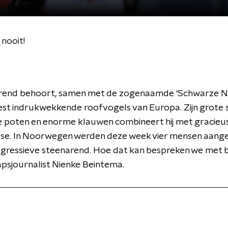
nooit!
rend behoort, samen met de zogenaamde ‘Schwarze Naz
st indrukwekkende roofvogels van Europa. Zijn grote 
 poten en enorme klauwen combineert hij met gracieu
sse. In Noorwegen werden deze week vier mensen aange
agressieve steenarend. Hoe dat kan bespreken we met 
psjournalist Nienke Beintema.