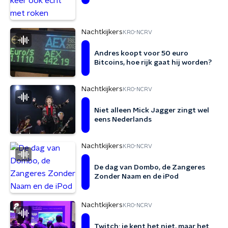
Nachtkijkers
KRO-NCRV
Andres koopt voor 50 euro
Bitcoins, hoe rijk gaat hij worden?
Nachtkijkers
KRO-NCRV
Niet alleen Mick Jagger zingt wel
eens Nederlands
Nachtkijkers
KRO-NCRV
De dag van Dombo, de Zangeres
Zonder Naam en de iPod
Nachtkijkers
KRO-NCRV
Twitch: je kent het niet, maar het