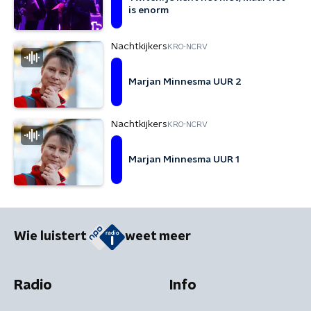
is enorm
Nachtkijkers
KRO-NCRV
Marjan Minnesma UUR 2
Nachtkijkers
KRO-NCRV
Marjan Minnesma UUR 1
Wie luistert
weet meer
Radio
Info