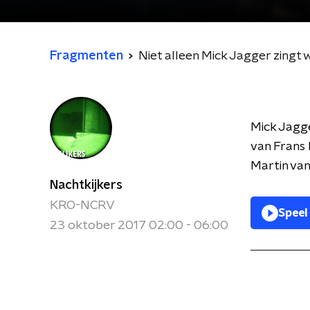
Fragmenten
Niet alleen Mick Jagger zingt
Mick Jagge
van Frans 
Martin van
Nachtkijkers
KRO-NCRV
Speel
23 oktober 2017 02:00 - 06:00