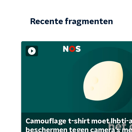
Recente fragmenten
Camouflage t-shirt moet lhbti-
beschermen tegen camera's met 