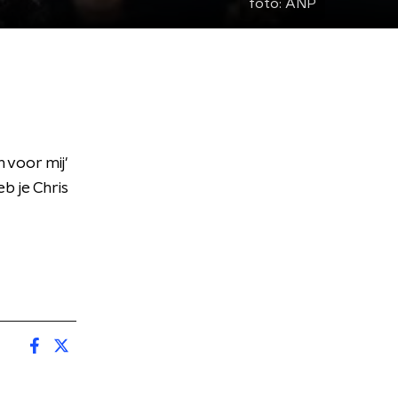
foto:
ANP
 voor mij'
b je Chris