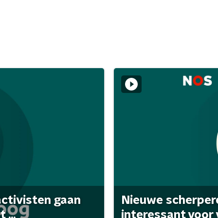
activisten gaan
Nieuwe scherpere
...
interessant voor