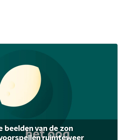
 beelden van de zon
 voorspellen ruimteweer